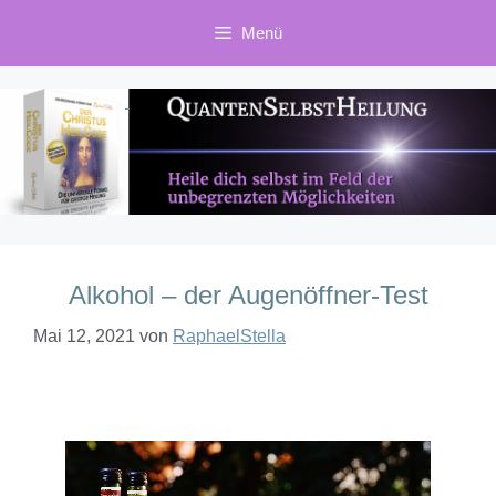
Zum
Menü
Inhalt
springen
Alkohol – der Augenöffner-Test
Mai 12, 2021
von
RaphaelStella