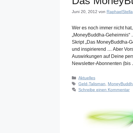
Das MoneyB
Juni 20, 2012
von
RaphaelStella
Wer es noch immer nicht hat, s
„MoneyBuddha-Geheimnis“ … 
Skript „Das MoneyBuddha-Gehe
und inspirierend … Aber Vors
Auswirkungen auf Deine per
Newsletter-Abonnenten (bi
Kategorien
Aktuelles
Schlagwörter
Geld-Talisman
,
MoneyBuddh
Schreibe einen Kommentar