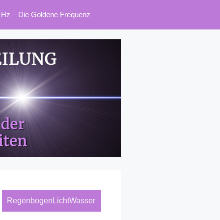
 Hz – Die Goldene Frequenz
RegenbogenLichtWasser