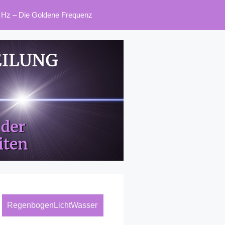
 Hz – Die Goldene Frequenz
RegenbogenLichtWasser