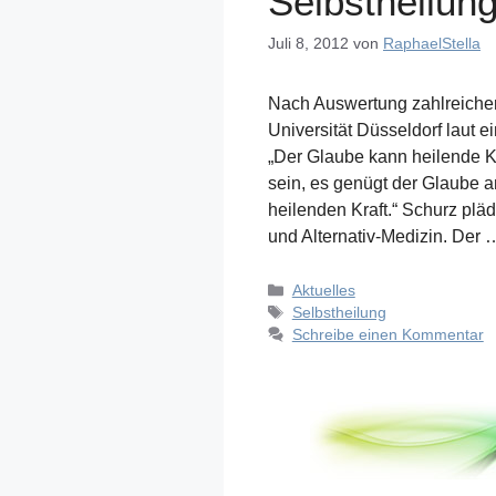
Selbstheilung
Juli 8, 2012
von
RaphaelStella
Nach Auswertung zahlreiche
Universität Düsseldorf laut 
„Der Glaube kann heilende K
sein, es genügt der Glaube an
heilenden Kraft.“ Schurz plä
und Alternativ-Medizin. Der
Kategorien
Aktuelles
Schlagwörter
Selbstheilung
Schreibe einen Kommentar