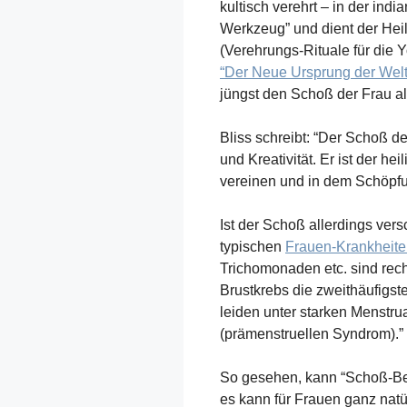
kultisch verehrt – in der india
Werkzeug” und dient der Heil
(Verehrungs-Rituale für die Y
“Der Neue Ursprung der Welt
jüngst den Schoß der Frau al
Bliss schreibt: “Der Schoß de
und Kreativität. Er ist der h
vereinen und in dem Schöpfun
Ist der Schoß allerdings ver
typischen
Frauen-Krankheit
Trichomonaden etc. sind rech
Brustkrebs die zweithäufigs
leiden unter starken Menst
(prämenstruellen Syndrom).”
So gesehen, kann “Schoß-Bew
es kann für Frauen ganz natü