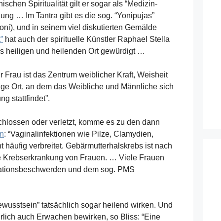
nischen Spiritualität gilt er sogar als “Medizin-
ung … Im Tantra gibt es die sog. “Yonipujas”
oni), und in seinem viel diskutierten Gemälde
”
hat auch der spirituelle Künstler Raphael Stella
s heiligen und heilenden Ort gewürdigt …
r Frau ist das Zentrum weiblicher Kraft, Weisheit
eilige Ort, an dem das Weibliche und Männliche sich
g stattfindet”.
schlossen oder verletzt, komme es zu den dann
en
: “Vaginalinfektionen wie Pilze, Clamydien,
t häufig verbreitet. Gebärmutterhalskrebs ist nach
te Krebserkrankung von Frauen. … Viele Frauen
ruationsbeschwerden und dem sog. PMS
usstsein” tatsächlich sogar heilend wirken. Und
rlich auch Erwachen bewirken, so Bliss: “Eine