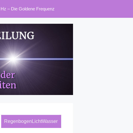
 Hz – Die Goldene Frequenz
RegenbogenLichtWasser