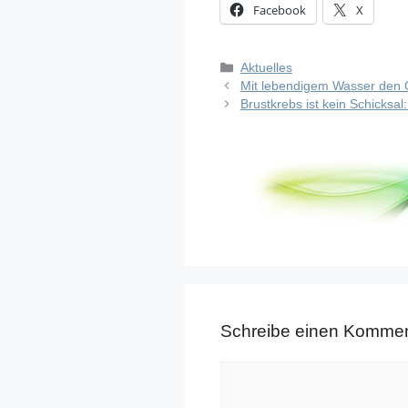
Facebook
X
Kategorien
Aktuelles
Mit lebendigem Wasser den 
Brustkrebs ist kein Schicksa
Schreibe einen Kommen
Kommentar