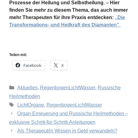
Prozesse der Heilung und Selbstheilung. – Hier
finden Sie mehr zu diesem Thema, das auch immer
mehr Therapeuten für ihre Praxis entdecken:
„Die
Transformations- und Heilkraft des Diamanten“.
Teilen mit:
Facebook
X
Kategorien
Aktuelles
,
RegenbogenLichtWasser
,
Russische
Heilmethoden
Schlagwörter
LichtOrgane
,
RegenbogenLichtWasser
Organ-Erneuerung und Russische Heilmethoden –
exklusive Schritt-für-Schritt-Anleitungen
Als Therapeut/in Wissen in Geld verwandeln?