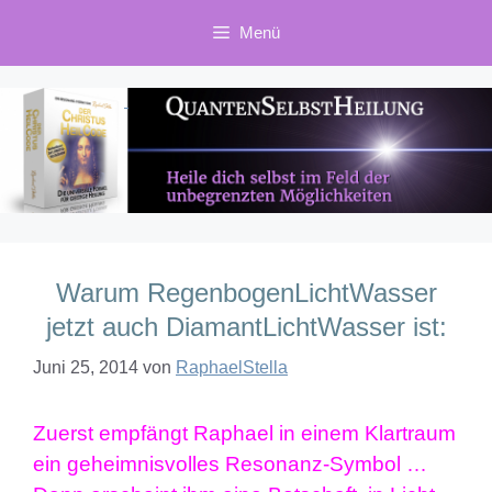
Zum
Menü
Inhalt
springen
Warum RegenbogenLichtWasser
jetzt auch DiamantLichtWasser ist:
Juni 25, 2014
von
RaphaelStella
Zuerst empfängt Raphael in einem Klartraum
ein geheimnisvolles Resonanz-Symbol …