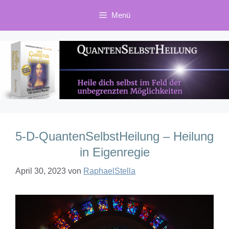
Zum
Menü
Inhalt
springen
5-D-QuantenSelbstHeilung – Heilung
in Eigenregie
April 30, 2023
von
RaphaelStella